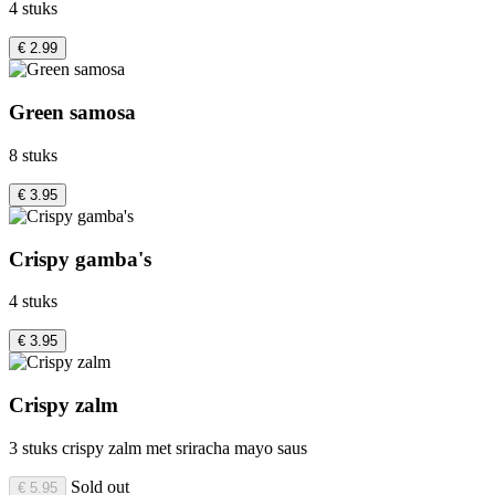
4 stuks
€ 2.99
Green samosa
8 stuks
€ 3.95
Crispy gamba's
4 stuks
€ 3.95
Crispy zalm
3 stuks crispy zalm met sriracha mayo saus
Sold out
€ 5.95