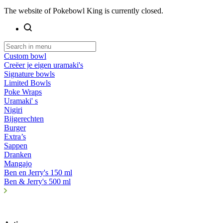
The website of Pokebowl King is currently closed.
Custom bowl
Creëer je eigen uramaki's
Signature bowls
Limited Bowls
Poke Wraps
Uramaki' s
Nigiri
Bijgerechten
Burger
Extra’s
Sappen
Dranken
Mangajo
Ben en Jerry's 150 ml
Ben & Jerry's 500 ml